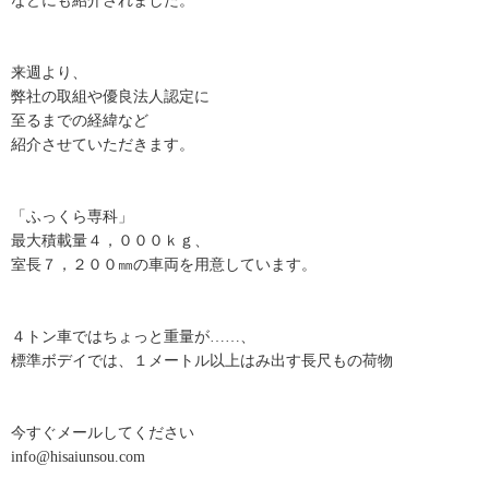
などにも紹介されました。
来週より、
弊社の取組や優良法人認定に
至るまでの経緯など
紹介させていただきます。
「ふっくら専科」
最大積載量４，０００ｋｇ、
室長７，２００㎜の車両を用意しています。
４トン車ではちょっと重量が……、
標準ボデイでは、１メートル以上はみ出す長尺もの荷物
今すぐメールしてください
info@hisaiunsou.com