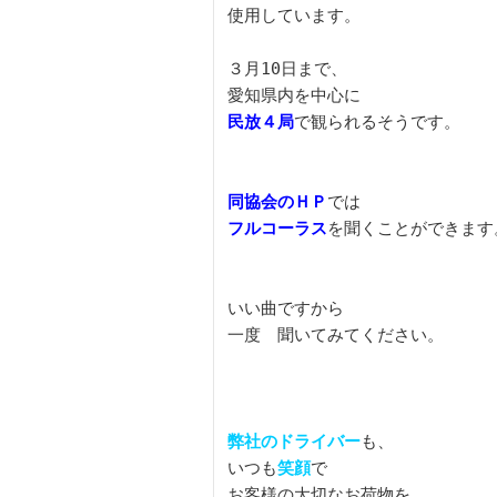
使用しています。

３月10日まで、

民放４局
で観られるそうです。

同協会のＨＰ
フルコーラス
を聞くことができます。
いい曲ですから

一度　聞いてみてください。

弊社のドライバー
も、

いつも
笑顔
で

お客様の大切なお荷物を
