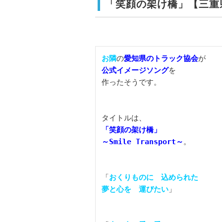
「笑顔の架け橋」【三重
お隣
の
愛知県のトラック協会
公式イメージソング
を

作ったそうです。

「笑顔の架け橋」

～Smile Transport～
。

「
おくりものに　込められた

夢と心を　運びたい
」
