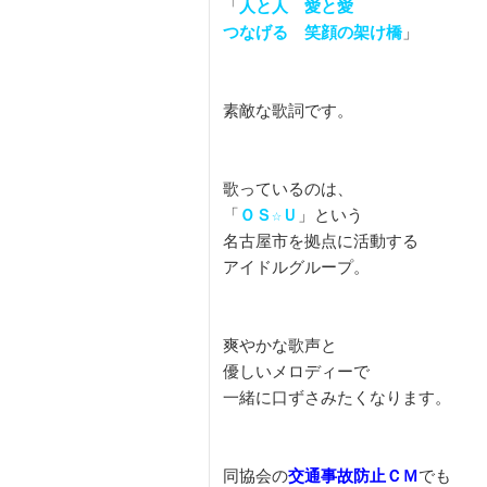
「
人と人　愛と愛

つなげる　笑顔の架け橋
」

素敵な歌詞です。

歌っているのは、

「
ＯＳ☆Ｕ
」という

名古屋市を拠点に活動する

アイドルグループ。

爽やかな歌声と

優しいメロディーで

一緒に口ずさみたくなります。

同協会の
交通事故防止ＣＭ
でも
