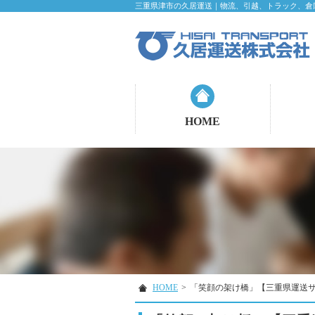
三重県津市の久居運送｜物流、引越、トラック、倉
HOME
HOME
>
「笑顔の架け橋」【三重県運送