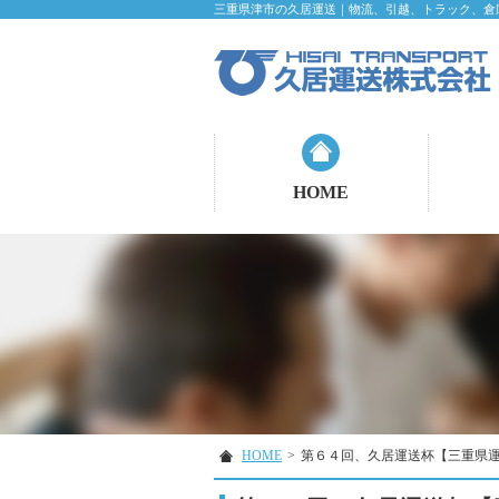
三重県津市の久居運送｜物流、引越、トラック、倉
HOME
HOME
>
第６４回、久居運送杯【三重県