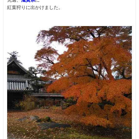
先週、
滋賀県
に

紅葉狩りに出かけました。
