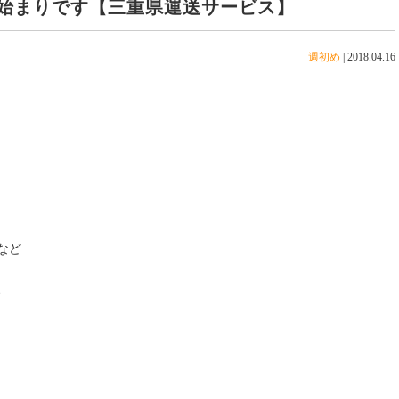
始まりです【三重県運送サービス】
週初め
|
2018.04.16
など
、