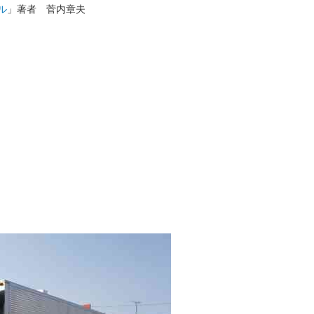
ル
」著者 菅内章夫