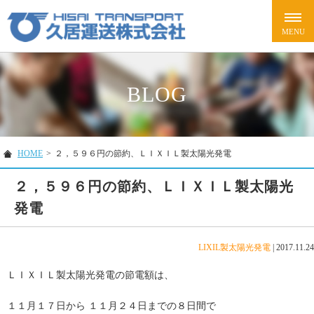
BLOG
HOME
>
２，５９６円の節約、ＬＩＸＩＬ製太陽光発電
２，５９６円の節約、ＬＩＸＩＬ製太陽光
発電
LIXIL製太陽光発電
|
2017.11.24
ＬＩＸＩＬ製太陽光発電の節電額は、
１１月１７日から １１月２４日までの８日間で