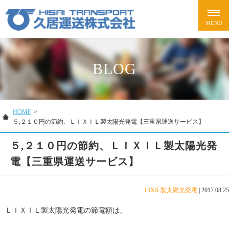
BLOG
HOME
>
５,２１０円の節約、ＬＩＸＩＬ製太陽光発電【三重県運送サービス】
５,２１０円の節約、ＬＩＸＩＬ製太陽光発
電【三重県運送サービス】
LIXIL製太陽光発電
|
2017.08.25
ＬＩＸＩＬ製太陽光発電の節電額は、