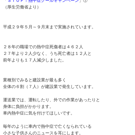
「
ＳＴＯＰ！熱中症クールキャンペーン
」①
（厚生労働省より）
平成２９年５月～９月末まで実施されています。
２８年の職場での熱中症死傷者は４６２人
２７年より２人少なく、うち死亡者は１２人と
前年よりも１７人減少しました。
業種別でみると建設業が最も多く
全体の６割（７人）が建設業で発生しています。
運送業では、運転したり、外での作業があったりと
身体に負担がかかります。
車内熱中症に気を付けてほしいです。
毎年のように車内で熱中症で亡くなられている
小さな子供さんのニュースを耳にします。