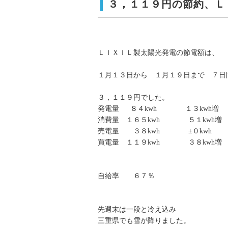
３，１１９円の節約、Ｌ
ＬＩＸＩＬ製太陽光発電の節電額は、
１月１３日から １月１９日まで ７日
３，１１９円でした。
発電量 ８４kwh １３kwh増
消費量 １６５kwh ５１kwh増
売電量 ３８kwh ±０kwh
買電量 １１９kwh ３８kwh増
自給率 ６７％
先週末は一段と冷え込み
三重県でも雪が降りました。