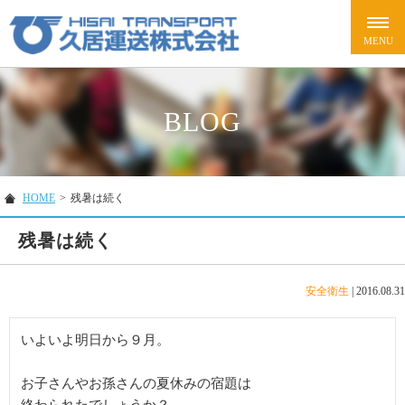
BLOG
HOME
>
残暑は続く
残暑は続く
安全衛生
|
2016.08.31
いよいよ明日から９月。

お子さんやお孫さんの夏休みの宿題は
