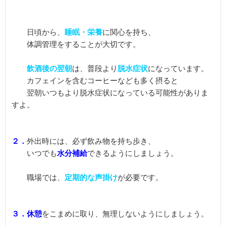
　　日頃から、
睡眠・栄養
に関心を持ち、

　　体調管理をすることが大切です。

飲酒後の翌朝
は、普段より
脱水症状
になっています。

　　カフェインを含むコーヒーなども多く摂ると

　　翌朝いつもより脱水症状になっている可能性がありま
すよ。

２．
外出時には、必ず飲み物を持ち歩き、

　　いつでも
水分補給
できるようにしましょう。

　　職場では、
定期的な声掛け
が必要です。

３．休憩
をこまめに取り、無理しないようにしましょう。
