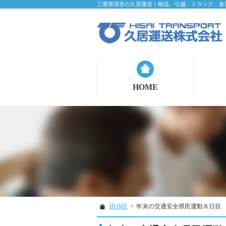
三重県津市の久居運送｜物流、引越、トラック、倉
HOME
HOME
>
年末の交通安全県民運動８日目