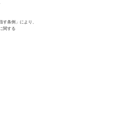
。
指す条例」により、
に関する