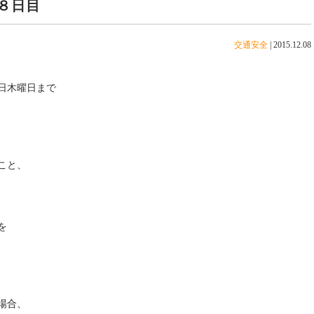
８日目
交通安全
|
2015.12.08
日木曜日まで
こと、
を
場合、