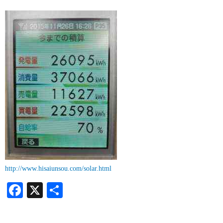
http://www.hisaiunsou.com/solar.html
Facebook
X
共
有