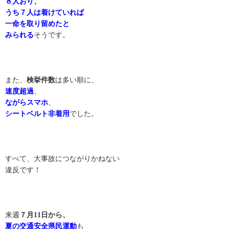
８人おり、
うち７人は着けていれば
一命を取り留めたと
みられる
そうです。
また、
検挙件数
は多い順に、
速度超過
、
ながらスマホ
、
シートベルト非着用
でした。
すべて、大事故につながりかねない
違反です！
来週
７月11日から、
夏の交通安全県民運動
も