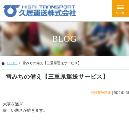
BLOG
HOME
>
雪みちの備え【三重県運送サービス】
雪みちの備え【三重県運送サービス】
交通事故防止
|
2026.01.28
大寒を過ぎ、
厳しい寒さが続きます。