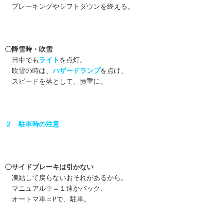
ブレーキングやシフトダウンを終える。
〇降雪時・吹雪
日中でも
ライト
を点灯。
吹雪の時は、
ハザードランプ
を点け、
スピードを落として、慎重に。
２ 駐車時の注意
〇サイドブレーキは引かない
凍結して戻らないおそれがあるから。
マニュアル車＝１速かバック、
オートマ車＝Pで、駐車。