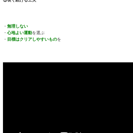
⑤長く続ける工夫
・
無理しない
・
心地よい運動
を選ぶ
・
目標はクリアしやすいもの
を