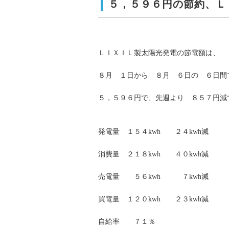
５，５９６円の節約、Ｌ
ＬＩＸＩＬ製太陽光発電の節電額は、
８月 １日から ８月 ６日の ６日間
５，５９６円で、先週より ８５７円減
発電量 １５４kwh ２４kwh減
消費量 ２１８kwh ４０kwh減
売電量 ５６kwh ７kwh減
買電量 １２０kwh ２３kwh減
自給率 ７１％