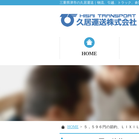
三重県津市の久居運送｜物流、引越、トラック、倉
HOME
HOME
>
５，５９６円の節約、ＬＩＸＩ