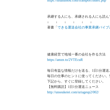
https://hisaiunsou.com/transport/index.php
承継する人にも、承継される人にも読ん
↓ ↓ ↓ ↓ ↓ ↓
著書「
できる運送会社の事業承継バイブ
健康経営で地域一番の会社を作る方法
https://amzn.to/2VTEcuR
毎日有益な情報だけを送る、1日1分運
毎日の仕事のヒントに使ってください。
下記から、すぐに登録してください。
【無料購読】1日1分運送ニュース
http://unsoukeiei.com/uriageup2/002/