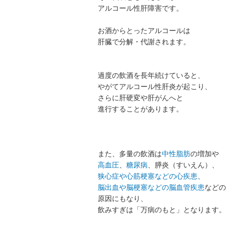
アルコール性肝障害です。
お酒からとったアルコールは
肝臓で分解・代謝されます。
過度の飲酒を長年続けていると、
やがてアルコール性肝炎が起こり、
さらに肝硬変や肝がんへと
進行することがあります。
また、多量の飲酒は
中性脂肪
の増加や
高血圧
、
糖尿病
、膵炎（すいえん）、
狭心症や心筋梗塞などの心疾患
、
脳出血や脳梗塞などの脳血管疾患
などの
原因にもなり、
飲みすぎは「万病のもと」となります。