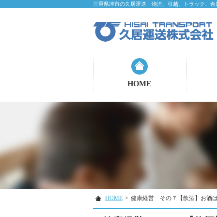
三重県津市の久居運送｜物流、引越、トラック、倉
HOME
HOME
>
健康経営 その７【飲酒】お酒