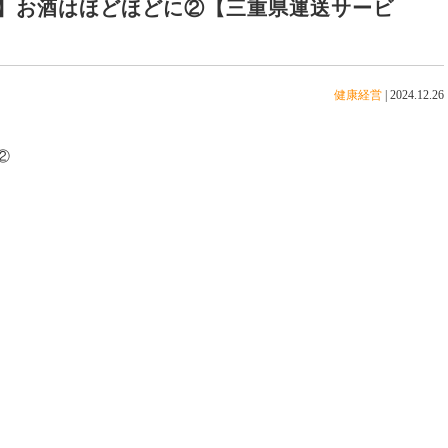
】お酒はほどほどに②【三重県運送サービ
健康経営
|
2024.12.26
②