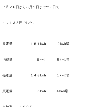
７月２６日から８月１日までの７日で
１，１３５円でした。
発電量 １５１kwh ２kwh増
消費量 ８kwh ５kwh増
売電量 １４８kwh １kwh増
買電量 ５kwh ４kwh増
自給率 １００％