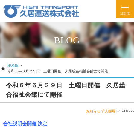
BLOG
HOME
>
令和６年６月２９日 土曜日開催 久居総合福祉会館にて開催
令和６年６月２９日 土曜日開催 久居総
合福祉会館にて開催
お知らせ
求人採用
|
2024.06.25
会社説明会開催
決定