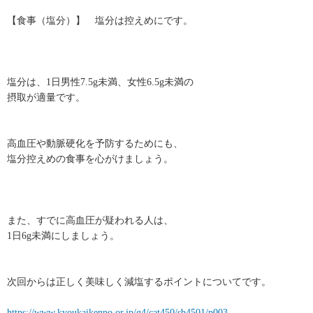
【食事（塩分）】 塩分は控えめにです。
塩分は、1日男性7.5g未満、女性6.5g未満の
摂取が適量です。
高血圧や動脈硬化を予防するためにも、
塩分控えめの食事を心がけましょう。
また、すでに高血圧が疑われる人は、
1日6g未満にしましょう。
次回からは正しく美味しく減塩するポイントについてです。
https://www.kyoukaikenpo.or.jp/g4/cat450/sb4501/p003