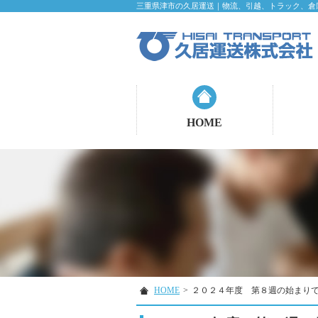
三重県津市の久居運送｜物流、引越、トラック、倉
HOME
HOME
>
２０２４年度 第８週の始まり