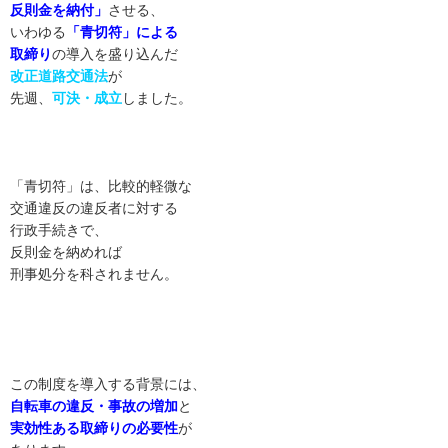
反則金を納付」
させる、
いわゆる
「青切符」による
取締り
の導入を盛り込んだ
改正道路交通法
が
先週、
可決・成立
しました。
「青切符」は、比較的軽微な
交通違反の違反者に対する
行政手続きで、
反則金を納めれば
刑事処分を科されません。
この制度を導入する背景には、
自転車の違反・事故の増加
と
実効性ある取締りの必要性
が