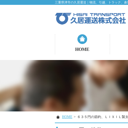
三重県津市の久居運送｜物流、引越、トラック、倉
HOME
HOME
>
６３５円の節約、ＬＩＸＩＬ製