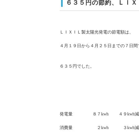
６３５円の節約、ＬＩＸ
ＬＩＸＩＬ製太陽光発電の節電額は、
４月１９日から４月２５日までの７日間
６３５円でした。
発電量 ８７kwh ４９kwh減
消費量 ２kwh ３kwh減