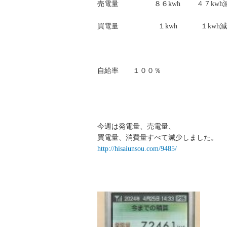
売電量 ８６kwh ４７kwh
買電量 １kwh １kwh減
自給率 １００％
今週は発電量、売電量、
買電量、消費量すべて減少しました。
http://hisaiunsou.com/9485/