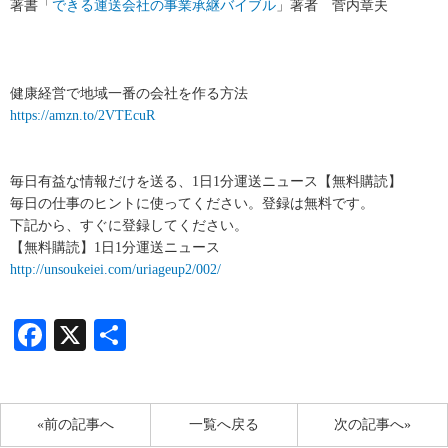
著書「
できる運送会社の事業承継バイブル
」著者 菅内章夫
健康経営で地域一番の会社を作る方法
https://amzn.to/2VTEcuR
毎日有益な情報だけを送る、1日1分運送ニュース【無料購読】
毎日の仕事のヒントに使ってください。登録は無料です。
下記から、すぐに登録してください。
【無料購読】1日1分運送ニュース
http://unsoukeiei.com/uriageup2/002/
Facebook
X
共
有
«前の記事へ
一覧へ戻る
次の記事へ»