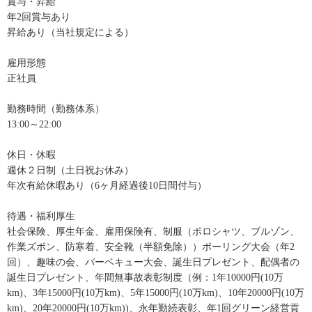
賞与・昇給
年2回賞与あり
昇給あり（当社規定による）
雇用形態
正社員
勤務時間（勤務体系）
13:00～22:00
休日・休暇
週休２日制（土日祝お休み）
年次有給休暇あり（6ヶ月経過後10日間付与）
待遇・福利厚生
社会保険、厚生年金、雇用保険有、制服（ポロシャツ、ブルゾン、
作業ズボン、防寒着、安全靴（半額免除））ボーリング大会（年2
回）、趣味の会、バーベキュー大会、誕生日プレゼント、配偶者の
誕生日プレゼント、年間無事故表彰制度（例：1年10000円(10万
km)、3年15000円(10万km)、5年15000円(10万km)、10年20000円(10万
km)、20年20000円(10万km))、永年勤続表彰、年1回グリーン経営貢