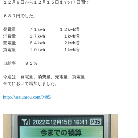
１２月９日から１２月１５日までの７日間で
６８０円でした。
発電量 ７１kwh １２kwh増
消費量 １７kwh １kwh増
売電量 ６４kwh ２kwh増
買電量 １０kwh １kwh増
自給率 ９１％
今週は、発電量、消費量、売電量、買電量
全てにおいて増加しました。
http://hisaiunsou.com/9485/