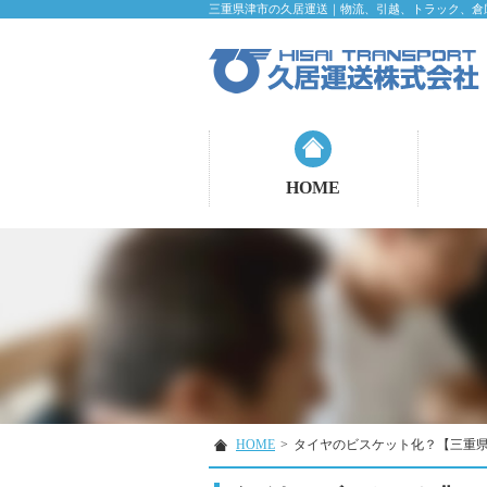
三重県津市の久居運送｜物流、引越、トラック、倉
HOME
HOME
>
タイヤのビスケット化？【三重