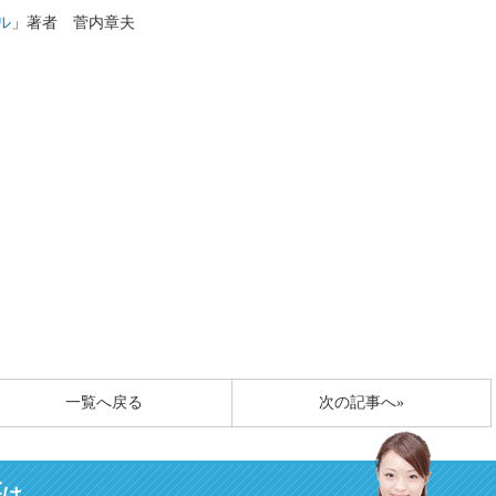
ル
」著者 菅内章夫
一覧へ戻る
次の記事へ»
募
は