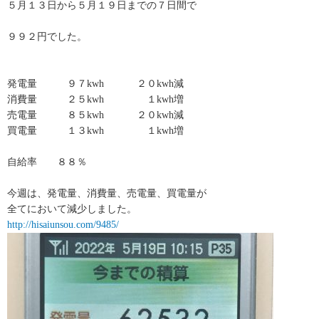
５月１３日から５月１９日までの７日間で
９９２円でした。
発電量 ９７kwh ２０kwh減
消費量 ２５kwh １kwh増
売電量 ８５kwh ２０kwh減
買電量 １３kwh １kwh増
自給率 ８８％
今週は、発電量、消費量、売電量、買電量が
全てにおいて減少しました。
http://hisaiunsou.com/9485/