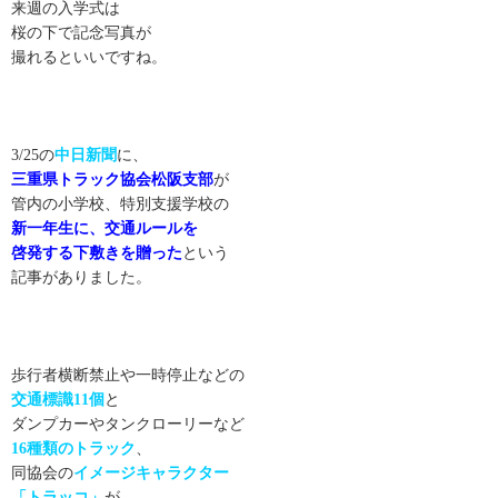
来週の入学式は
桜の下で記念写真が
撮れるといいですね。
3/25の
中日新聞
に、
三重県トラック協会松阪支部
が
管内の小学校、特別支援学校の
新一年生に、交通ルールを
啓発する下敷きを贈った
という
記事がありました。
歩行者横断禁止や一時停止などの
交通標識11個
と
ダンプカーやタンクローリーなど
16種類のトラック
、
同協会の
イメージキャラクター
「トラッコ」
が