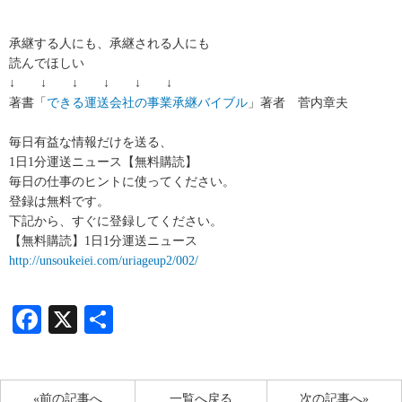
承継する人にも、承継される人にも
読んでほしい
↓ ↓ ↓ ↓ ↓ ↓
著書「
できる運送会社の事業承継バイブル
」著者 菅内章夫
毎日有益な情報だけを送る、
1日1分運送ニュース【無料購読】
毎日の仕事のヒントに使ってください。
登録は無料です。
下記から、すぐに登録してください。
【無料購読】1日1分運送ニュース
http://unsoukeiei.com/uriageup2/002/
Facebook
X
共
有
«前の記事へ
一覧へ戻る
次の記事へ»