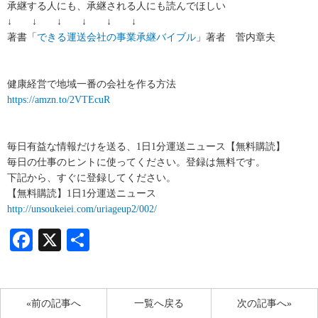
承継する人にも、承継される人にも読んでほしい
↓ ↓ ↓ ↓ ↓ ↓
著書「
できる運送会社の事業承継バイブル
」著者 菅内章夫
健康経営で地域一番の会社を作る方法
https://amzn.to/2VTEcuR
毎日有益な情報だけを送る、1日1分運送ニュース【無料購読】
毎日の仕事のヒントに使ってください。登録は無料です。
下記から、すぐに登録してください。
【無料購読】1日1分運送ニュース
http://unsoukeiei.com/uriageup2/002/
Facebook
X
共
有
«前の記事へ
一覧へ戻る
次の記事へ»