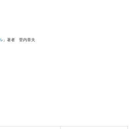
ル
」著者 菅内章夫