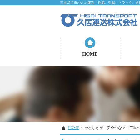
三重県津市の久居運送｜物流、引越、トラック、倉
HOME
HOME
>
やさしさが 安全つなぐ 三重