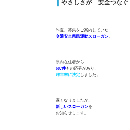
やさしさが 安全つなぐ
昨夏、募集をご案内していた
交通安全県民運動スローガン
。
県内在住者から
687件
もの応募があり、
昨年末に決定
しました。
遅くなりましたが、
新しいスローガン
を
お知らせします。