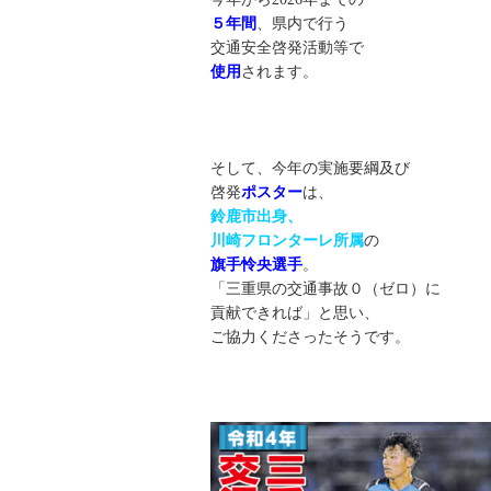
５年間
、県内で行う
交通安全啓発活動等で
使用
されます。
そして、今年の実施要綱及び
啓発
ポスター
は、
鈴鹿市出身、
川崎フロンターレ所属
の
旗手怜央選手
。
「三重県の交通事故０（ゼロ）に
貢献できれば」と思い、
ご協力くださったそうです。