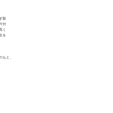
ず新
片付
高く
生を
のもと、
、