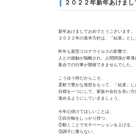
２０２２年新年あけまし
新年あけましておめでとうございます。
２０２２年の基本方針は、『結束』とし
昨年も新型コロナウイルスの影響で、
人との接触が隔離され、人間関係が希薄
集合での行事が開催できませんでした。
こうゆう時だからこそ、
柔軟で豊かな発想をもって、「結束」し
目標を一つにして、家族や会社を良い方
進めるようにしていきましょう。
今年心掛けてほしいことは、
①自分軸をしっかり持つ、
②動くことでモチベーションを上げる、
③調子に乗らない、