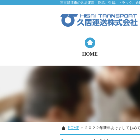
三重県津市の久居運送｜物流、引越、トラック、倉
HOME
HOME
>
２０２２年新年あけましておめ