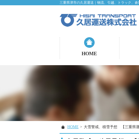
三重県津市の久居運送｜物流、引越、トラック、倉
HOME
HOME
>
大雪警戒、積雪予想 【三重県