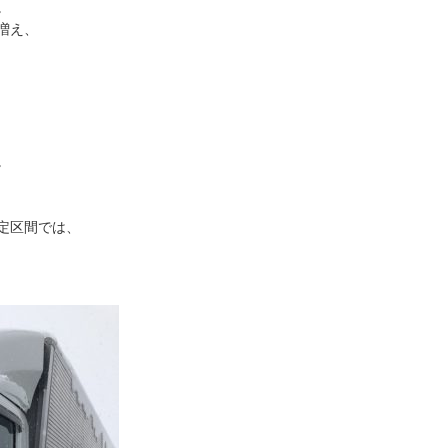
。
増え、
。
定区間では、