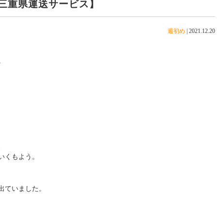
三重県運送サービス】
週初め
|
2021.12.20
。
、
いくもよう。
出ていました。