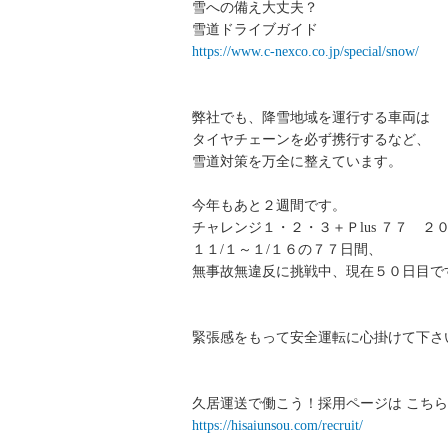
雪への備え大丈夫？
雪道ドライブガイド
https://www.c-nexco.co.jp/special/snow/
弊社でも、降雪地域を運行する車両は
タイヤチェーンを必ず携行するなど、
雪道対策を万全に整えています。
今年もあと２週間です。
チャレンジ１・２・３＋Ｐlus ７７ ２００
１１/１～１/１６の７７日間、
無事故無違反に挑戦中、現在５０日目で
緊張感をもって安全運転に心掛けて下さ
久居運送で働こう！採用ページは こちら
https://hisaiunsou.com/recruit/