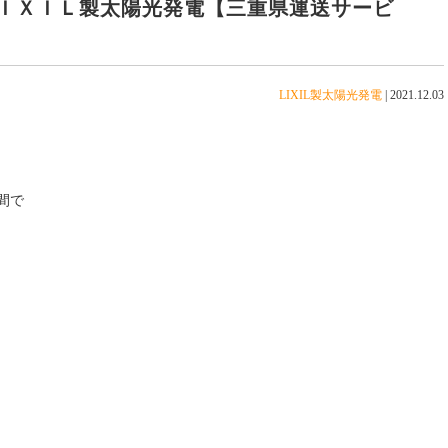
ＩＸＩＬ製太陽光発電【三重県運送サービ
LIXIL製太陽光発電
|
2021.12.03
間で