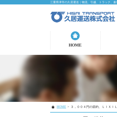
三重県津市の久居運送｜物流、引越、トラック、倉
HOME
HOME
>
３，００４円の節約、ＬＩＸＩ