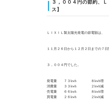
３，００４円の節約、Ｌ
ス】
ＬＩＸＩＬ製太陽光発電の節電額は、
１１月２６日から１２月２日までの７日
３，００４円でした。
発電量 ７３kwh ８kwh増
消費量 ３３kwh ２kwh減
売電量 ６６kwh ８kwh増
買電量 ２６kwh ２kwh減