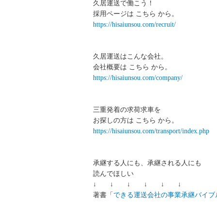
久居運送で働こう！
採用ページは こちら から。
https://hisaiunsou.com/recruit/
久居運送はこんな会社。
会社概要は こちら から。
https://hisaiunsou.com/company/
三重発着の求荷求車を
お探しの方は こちら から。
https://hisaiunsou.com/transport/index.php
承継する人にも、承継される人にも
読んでほしい
↓ ↓ ↓ ↓ ↓ ↓
著書「
できる運送会社の事業承継バイブ