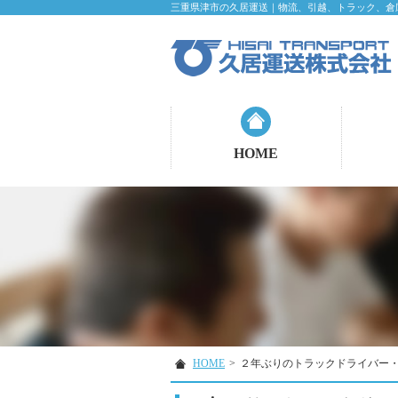
三重県津市の久居運送｜物流、引越、トラック、倉
HOME
HOME
>
２年ぶりのトラックドライバー