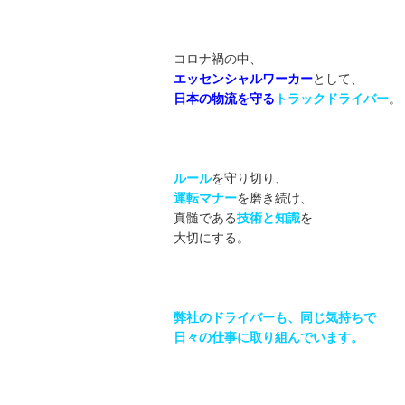
コロナ禍の中、
エッセンシャルワーカー
として、
日本の物流を守る
トラックドライバー
。
ルール
を守り切り、
運転マナー
を磨き続け、
真髄である
技術と知識
を
大切にする。
弊社のドライバーも、同じ気持ちで
日々の仕事に取り組んでいます。