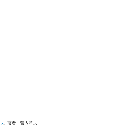
ル
」著者 菅内章夫