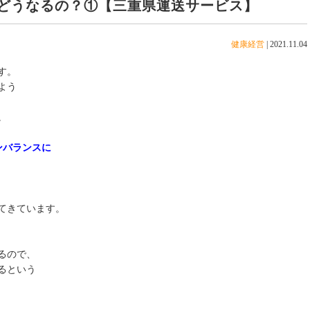
どうなるの？①【三重県運送サービス】
健康経営
|
2021.11.04
す。
よう
。
ンバランスに
てきています。
るので、
るという