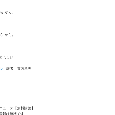
ら から。
ら から。
でほしい
ル
」著者 菅内章夫
送ニュース【無料購読】
登録は無料です。