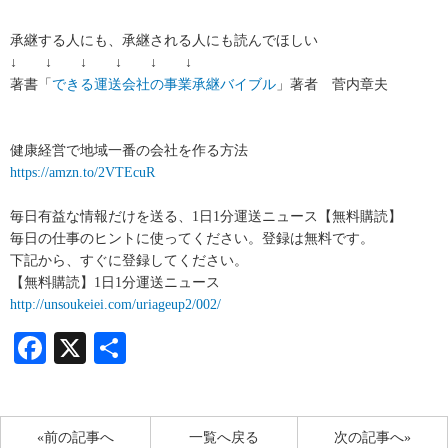
承継する人にも、承継される人にも読んでほしい
↓ ↓ ↓ ↓ ↓ ↓
著書「
できる運送会社の事業承継バイブル
」著者 菅内章夫
健康経営で地域一番の会社を作る方法
https://amzn.to/2VTEcuR
毎日有益な情報だけを送る、1日1分運送ニュース【無料購読】
毎日の仕事のヒントに使ってください。登録は無料です。
下記から、すぐに登録してください。
【無料購読】1日1分運送ニュース
http://unsoukeiei.com/uriageup2/002/
Facebook
X
共
有
«前の記事へ
一覧へ戻る
次の記事へ»