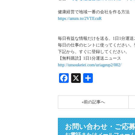
健康経営で地域一番の会社を作る方法
https://amzn.to/2VTEcuR
毎日有益な情報だけを送る、1日1分運
毎日の仕事のヒントに使ってください。
下記から、すぐに登録してください。
【無料購読】1日1分運送ニュース
http://unsoukeiei.com/uriageup2/002/
Facebook
X
共
有
«前の記事へ
お問い合わせ・ご応
お電話またはメールフォー