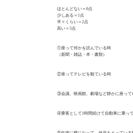
ほとんどない＝0点
少しある＝1点
半々くらい＝2点
高い＝3点
①座って何かを読んでいる時
（新聞・雑誌・本・書類）
②座ってテレビを観ている時
③会議、映画館、劇場など静かに座って
④乗客として1時間続けて自動車に乗っ
⑤午後に横になって、休息をとっている