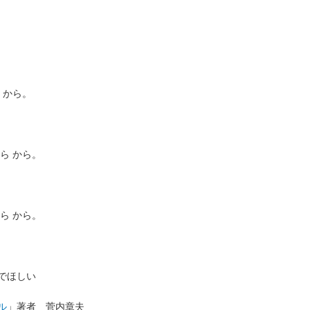
 から。
ら から。
ら から。
でほしい
ル
」著者 菅内章夫