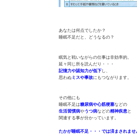
あなたは何点でしたか？
睡眠不足だと、どうなるの？
眠気と戦いながらの仕事は非効率的。
延々同じ所を読んだり・・・
記憶力や認知力が低下
し、
思わぬ
ミスや事故
にもつながります。
その他にも
睡眠不足は
糖尿病や心筋梗塞
などの
生活習慣病
や
うつ病
などの
精神疾患
と
関連する事が分かっています。
たかが睡眠不足・・・では済まされませ