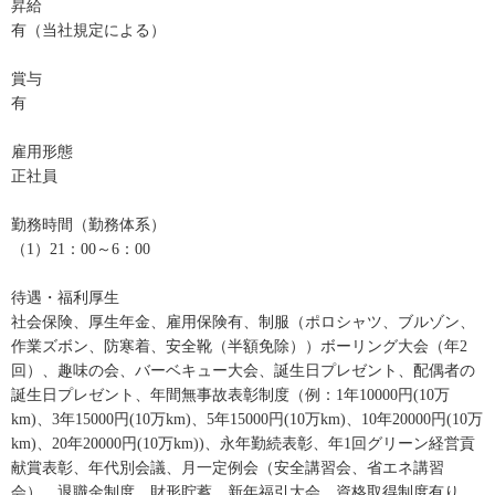
昇給
有（当社規定による）
賞与
有
雇用形態
正社員
勤務時間（勤務体系）
（1）21：00～6：00
待遇・福利厚生
社会保険、厚生年金、雇用保険有、制服（ポロシャツ、ブルゾン、
作業ズボン、防寒着、安全靴（半額免除））ボーリング大会（年2
回）、趣味の会、バーベキュー大会、誕生日プレゼント、配偶者の
誕生日プレゼント、年間無事故表彰制度（例：1年10000円(10万
km)、3年15000円(10万km)、5年15000円(10万km)、10年20000円(10万
km)、20年20000円(10万km))、永年勤続表彰、年1回グリーン経営貢
献賞表彰、年代別会議、月一定例会（安全講習会、省エネ講習
会）、退職金制度、財形貯蓄、新年福引大会、資格取得制度有り