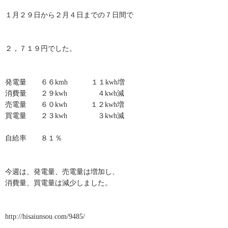
１月２９日から２月４日までの７日間で
２，７１９円でした。
発電量 ６６kmh １１kwh増
消費量 ２９kwh ４kwh減
売電量 ６０kwh １２kwh増
買電量 ２３kwh ３kwh減
自給率 ８１％
今週は、発電量、売電量は増加し、
消費量、買電量は減少しました。
http://hisaiunsou.com/9485/