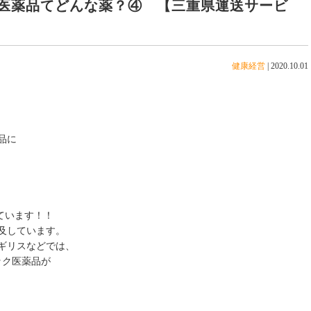
医薬品てどんな薬？④ 【三重県運送サービ
健康経営
|
2020.10.01
品に
えています！！
及しています。
ギリスなどでは、
ック医薬品が