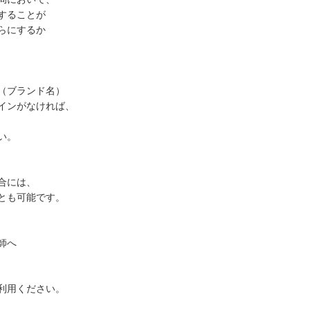
することが
らにするか
（ブランド名）
インがなければ、
い。
合には、
とも可能です。
師へ
利用ください。