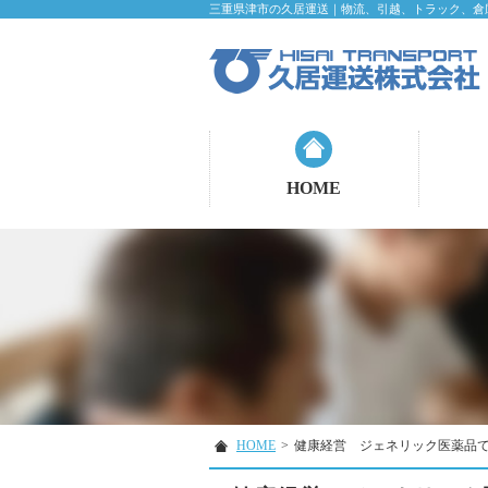
三重県津市の久居運送｜物流、引越、トラック、倉
HOME
HOME
>
健康経営 ジェネリック医薬品