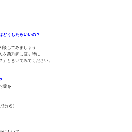
はどうしたらいいの？
相談してみましょう！
んを薬剤師に渡す時に
？」ときいてみてください。
？
お薬を
(成分名）
局において、