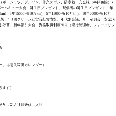
（ポロシャツ、ブルゾン、作業ズボン、防寒着、安全靴（半額免除））
バーベキュー大会、誕生日プレゼント、配偶者の誕生日プレゼント、年
、3年15000円(10万km)、5年15000円(10万km)、10年20000円(10万
、永年勤続表彰、年1回グリーン経営貢献賞表彰、年代別会議、月一定例会（安全講
形貯蓄、新年福引大会、資格取得制度有り（運行管理者、フォークリフ
金
ー、得意先稼働カレンダー）
きます）
見学→新入社員研修→入社