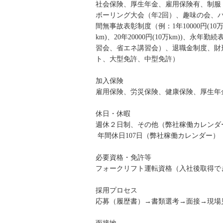
社会保険、厚生年金、雇用保険有、制服
ボーリング大会（年2回）、趣味の会、
間無事故表彰制度（例：1年10000円(10万km)
km)、20年20000円(10万km))
習会、省エネ講習会）、退職金制度、財
ト、大型免許、中型免許）
加入保険
雇用保険、労災保険、健康保険、厚生年
休日・休暇
週休２日制、その他（弊社稼働カレンダ
年間休日107日（弊社稼働カレンダー）
必要資格・免許等
フォークリフト運転資格（入社後取得で
採用プロセス
応募（履歴書）→書類選考→面接→現場