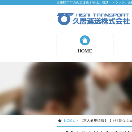
三重県津市の久居運送｜物流、引越、トラック、倉
HOME
HOME
>
【求人募集情報】【正社員☆土