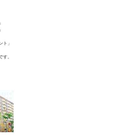
」
」
ント」
です。