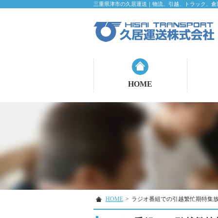
三重県津市の久居運送｜物流、引越、トラック、倉
HOME
HOME
>
ラジオ番組での引越繁忙期特集