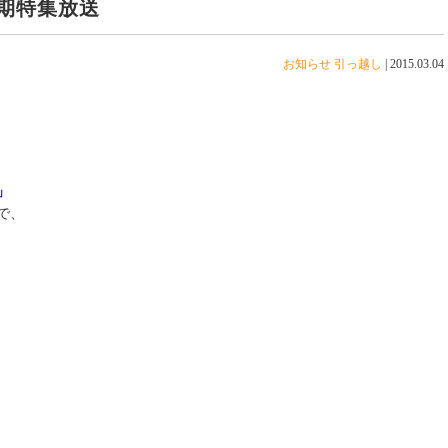
期特集放送
お知らせ
引っ越し
|
2015.03.04
」
で、