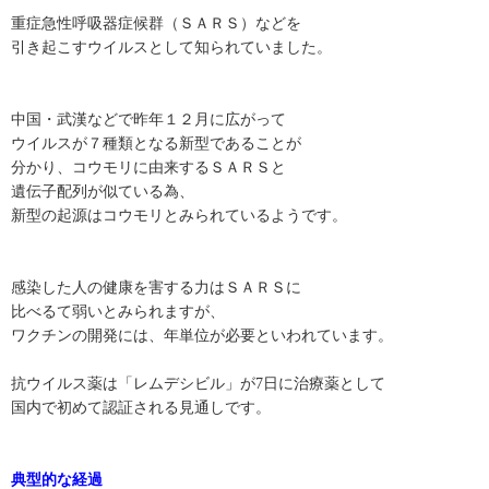
重症急性呼吸器症候群（ＳＡＲＳ）などを
引き起こすウイルスとして知られていました。
中国・武漢などで昨年１２月に広がって
ウイルスが７種類となる新型であることが
分かり、コウモリに由来するＳＡＲＳと
遺伝子配列が似ている為、
新型の起源はコウモリとみられているようです。
感染した人の健康を害する力はＳＡＲＳに
比べるて弱いとみられますが、
ワクチンの開発には、年単位が必要といわれています。
抗ウイルス薬は「レムデシビル」が7日に治療薬として
国内で初めて認証される見通しです。
典型的な経過