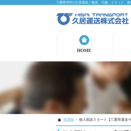
三重県津市の久居運送｜物流、引越、トラック、倉
HOME
HOME
>
個人面談スタート【三重県運送