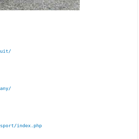
uit/
any/
sport/index.php