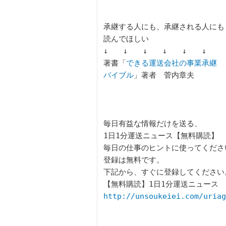
承継する人にも、承継される人にも

読んでほしい

↓　　↓　　↓　　↓　　↓　　↓

著書「
できる運送会社の事業承継

バイブル
」著者　菅内章夫

毎日有益な情報だけを送る、

1日1分運送ニュース【無料購読】

毎日の仕事のヒントに使ってください
登録は無料です。

下記から、すぐに登録してください。
http://unsoukeiei.com/uriag