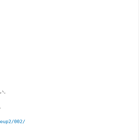
。



eup2/002/