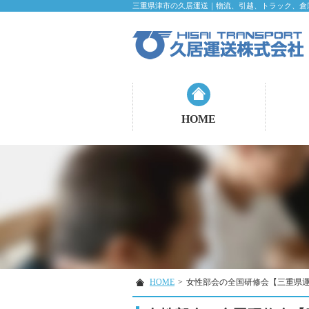
三重県津市の久居運送｜物流、引越、トラック、倉
HOME
HOME
>
女性部会の全国研修会【三重県