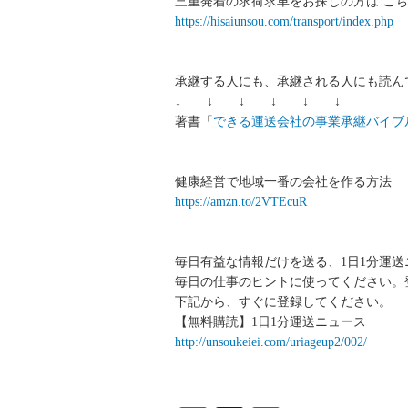
三重発着の求荷求車をお探しの方は こち
https://hisaiunsou.com/transport/index.php
承継する人にも、承継される人にも読ん
↓ ↓ ↓ ↓ ↓ ↓
著書「
できる運送会社の事業承継バイブ
健康経営で地域一番の会社を作る方法
https://amzn.to/2VTEcuR
毎日有益な情報だけを送る、1日1分運
毎日の仕事のヒントに使ってください。
下記から、すぐに登録してください。
【無料購読】1日1分運送ニュース
http://unsoukeiei.com/uriageup2/002/