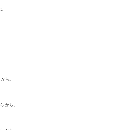
に
 から。
ら から。