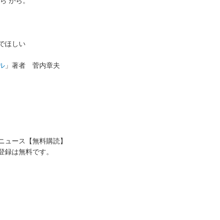
ら から。
でほしい
ル
」著者 菅内章夫
送ニュース【無料購読】
登録は無料です。