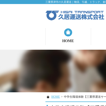
三重県津市の久居運送｜物流、引越、トラック、倉
HOME
HOME
>
中学生職場体験【三重県運送サ