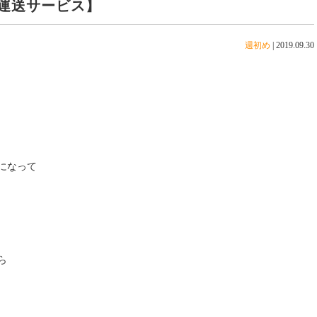
運送サービス】
週初め
|
2019.09.30
になって
ら