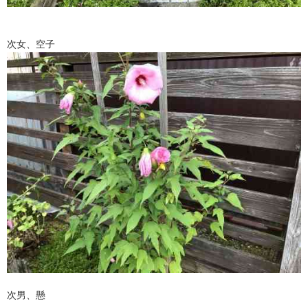
次女、空子
次男、懸