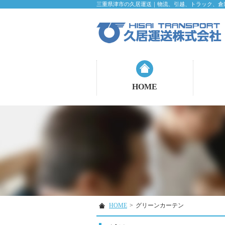
三重県津市の久居運送｜物流、引越、トラック、倉
HOME
HOME
>
グリーンカーテン