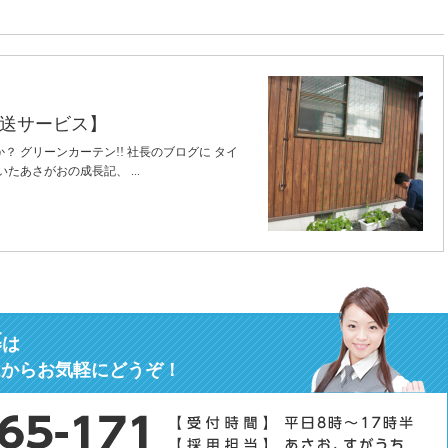
送サービス】
 グリーンカーテン!! 社長のブログに タイ
たあさがおの成長記、 ...
募
は
ムからお気軽にどうぞ！