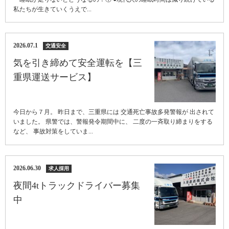
私たちが生きていくうえで...
2026.07.1
交通安全
気を引き締めて安全運転を【三
重県運送サービス】
今日から７月。 昨日まで、三重県には 交通死亡事故多発警報が 出されて
いました。 県警では、警報発令期間中に、 二度の一斉取り締まりをする
など、 事故対策をしていま...
2026.06.30
求人採用
夜間4tトラックドライバー募集
中