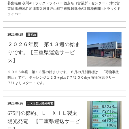
募集職種 夜間4tトラックドライバー 拠点名（営業所・センター） 津北営
業所 勤務地住所津市久居井戸山町字東興16番地の2 職種夜間4tトラックド
ライバー...
2026.06.29
週初め
２０２６年度 第１３週の始ま
りです。【三重県運送サービ
ス】
２０２６年度 第１３週の始まりです。 ６月の月別目標は、『荷物事故
防止』です。 チャレンジ１２３＋plus７７/２００days 安全宣言ラリー
７/１よりスタートです。 ...
2026.06.26
LIXIL製太陽光発電
675円の節約、ＬＩＸＩＬ製太
陽光発電 【三重県運送サービ