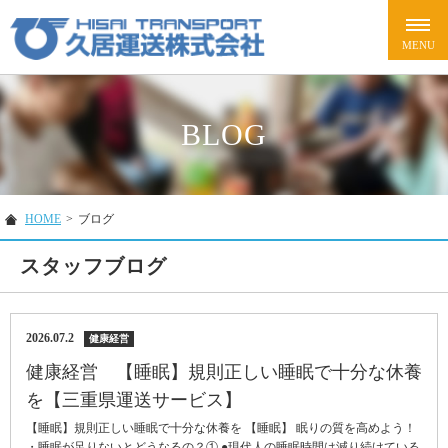
BLOG
HOME
>
ブログ
スタッフブログ
2026.07.2
健康経営
健康経営 【睡眠】規則正しい睡眠で十分な休養
を【三重県運送サービス】
【睡眠】規則正しい睡眠で十分な休養を 【睡眠】 眠りの質を高めよう！
・睡眠が足りないとどうなるの？① ●現代人の睡眠時間は減り続けている